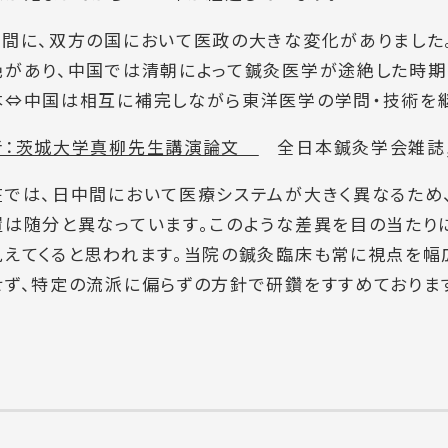
の間に、双方の国において医政の大きな変化がありました
絶があり、中国では清朝によって鍼灸医学が途絶した時期
本⇔中国は相互に補完しながら東洋医学の学問・技術を継
考：茨城大学真柳先生講演論文
全日本鍼灸学会雑誌,200
在では、日中間において医療システムが大きく異なるため
置は随分と異なっています。このような差異を目の当たり
見えてくると思われます。当院の鍼灸臨床も常に視点を幅
せず、特定の流派に偏らずの方針で研鑽をすすめておりま