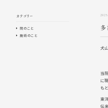
2025
カテゴリー
多
院のこと
施術のこと
犬
当
に
も
東
伝来